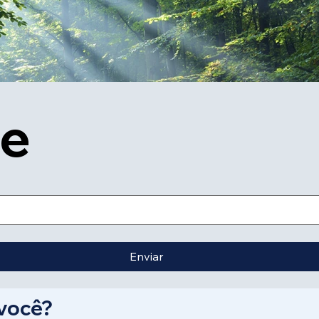
se
Enviar
de leitura
 você?