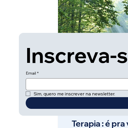
Inscreva-
Email
*
Sim, quero me inscrever na newsletter.
Mileide Cheruti
3 de mar. de 2025
2 min 
Terapia : é pra